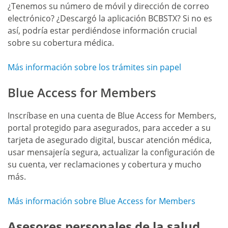
¿Tenemos su número de móvil y dirección de correo
con
electrónico? ¿Descargó la aplicación BCBSTX? Si no es
estos
así, podría estar perdiéndose información crucial
documentos,
sobre su cobertura médica.
llame
al
Más información sobre los trámites sin papel
número
que
Blue Access for Members
figura
en
Inscríbase en una cuenta de Blue Access for Members,
el
portal protegido para asegurados, para acceder a su
reverso
tarjeta de asegurado digital, buscar atención médica,
de
usar mensajería segura, actualizar la configuración de
su
su cuenta, ver reclamaciones y cobertura y mucho
tarjeta
más.
de
asegurado.
Más información sobre Blue Access for Members
Asesores personales de la salud