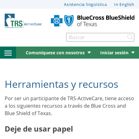
Esta
Asistencia lingüística
In English
página
puede
tener
documentos
Bu
que
rnar menú
no
menú
Comuníquese con nosotros
Iniciar sesión
pueden
leerse
de
con
rnar menú
navegación
el
Herramientas y recursos
software
lateral
del
Por ser un participante de TRS-ActiveCare, tiene acceso
rnar menú
lector
abierto
a los siguientes recursos a través de Blue Cross and
de
Blue Shield of Texas.
pantalla.
rnar menú
Para
Deje de usar papel
obtener
ayuda
rnar menú