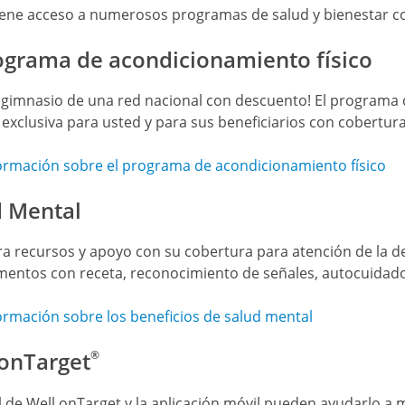
iene acceso a numerosos programas de salud y bienestar co
ograma de acondicionamiento físico
un gimnasio de una red nacional con descuento! El programa 
exclusiva para usted y para sus beneficiarios con cobertur
ormación sobre el programa de acondicionamiento físico
d Mental
a recursos y apoyo con su cobertura para atención de la de
entos con receta, reconocimiento de señales, autocuidado
ormación sobre los beneficios de salud mental
 onTarget
®
al de Well onTarget y la aplicación móvil pueden ayudarlo a