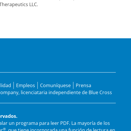
Therapeutics LLC.
ilidad
Empleos
Comuníquese
Prensa
 Company, licenciataria independiente de Blue Cross
ervados.
talar un programa para leer PDF. La mayoría de los
®
r
, que tiene incorporada una función de lectura en