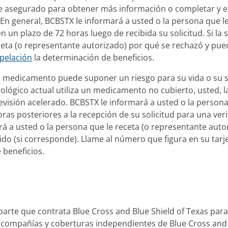
de asegurado para obtener más información o completar y e
 En general, BCBSTX le informará a usted o la persona que l
un plazo de 72 horas luego de recibida su solicitud. Si la sol
eceta (o representante autorizado) por qué se rechazó y pu
pelación
la determinación de beneficios.
l medicamento puede suponer un riesgo para su vida o su sal
ológico actual utiliza un medicamento no cubierto, usted, l
evisión acelerado. BCBSTX le informará a usted o la persona
ras posteriores a la recepción de su solicitud para una verif
ormará a usted o la persona que le receta (o representante au
ido (si corresponde). Llame al número que figura en su tar
 beneficios.
rte que contrata Blue Cross and Blue Shield of Texas para
ias compañías y coberturas independientes de Blue Cross and