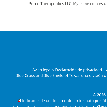
Prime Therapeutics LLC. Myprime.com es un
Aviso legal y Declaración de privacidad
Blue Cross and Blue Shield of Texas, una división 
© 2026 
PDF
Indicador de un documento en formato portátil 
programas para leer documentos en formato PDF se