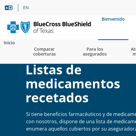
Asistencia lingüística
EN
Bienvenido
Inicio
Comparar
Para los
At
coberturas
asegurados
m
Listas de
medicamentos
recetados
Si tiene beneficios farmacéuticos y de medicam
con nosotros, dispone de una lista de medicam
enumera aquellos cubiertos por su asegurador