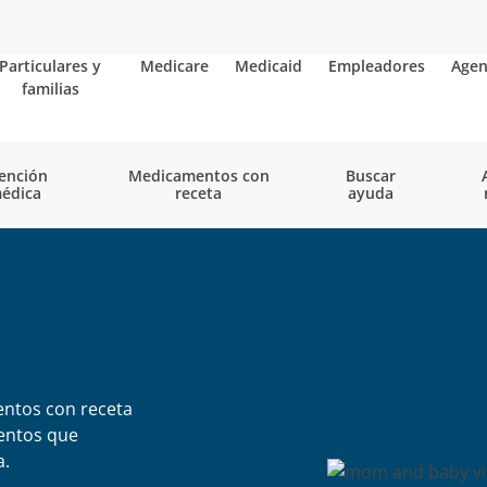
Particulares y
Medicare
Medicaid
Empleadores
Agen
familias
ención
Medicamentos con
Buscar
édica
receta
ayuda
entos con receta
entos que
a.