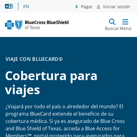
Asistencia lingüística
EN
Pagar
Iniciar sesión
Buscar
Menú
VIAJE CON BLUECARD®
Cobertura para
viajes
¿Viajará por todo el país o alrededor del mundo? El
programa BlueCard extiende el beneficio de su
cobertura médica. Si ya es asegurado de Blue Cross
and Blue Shield of Texas, acceda a Blue Access for
Members℠, portal protegido para asegurados para