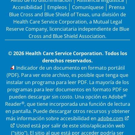
Aviso de no discriminación
Asistencia lingüística
Accesibilidad
Empleos
Comuníquese
Prensa
Blue Cross and Blue Shield of Texas, una división de
Health Care Service Corporation, a Mutual Legal
Reserve Company, licenciataria independiente de Blue
Cross and Blue Shield Association.
© 2026 Health Care Service Corporation. Todos los
derechos reservados.
PDF
Indicador de un documento en formato portátil
(PDF). Para ver este archivo, es posible que tenga que
instalar un programa para leer PDF. La mayoría de los
programas para leer documentos en formato PDF se
®
pueden descargar sin costo. Una opción es Adobe
®
Reader
, que tiene incorporada una función de lectura
en pantalla. Puede descargar otros recursos y obtener
más información sobre accesibilidad en
adobe.com
Enlace externo
Usted está por salir de este sitio/aplicación web
("sitio"). El sitio al que está por acceder podría ser