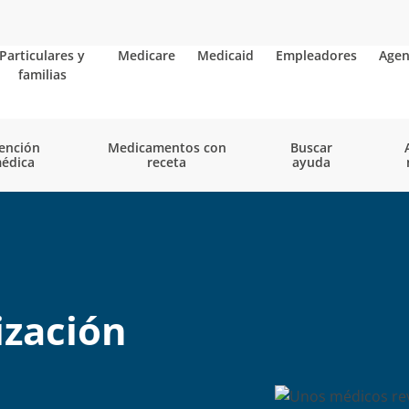
Particulares y
Medicare
Medicaid
Empleadores
Agen
familias
ención
Medicamentos con
Buscar
édica
receta
ayuda
ización