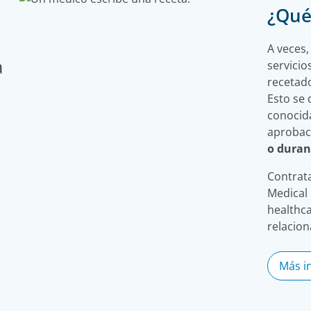
¿Qué
A veces,
a
servici
recetado
Esto se 
conocida
aprobaci
o duran
Contrat
Medical
healthca
relacion
Más i