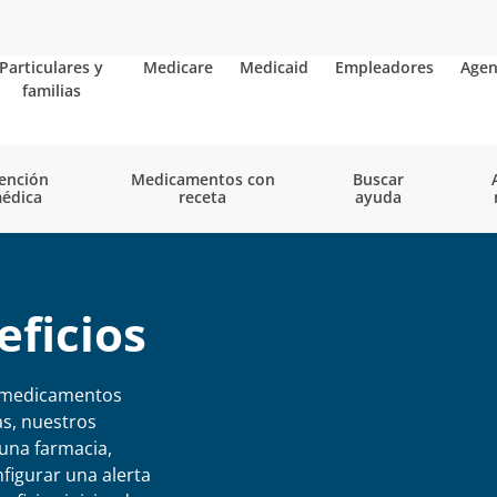
Particulares y
Medicare
Medicaid
Empleadores
Agen
familias
ención
Medicamentos con
Buscar
édica
receta
ayuda
eficios
e medicamentos
as, nuestros
una farmacia,
figurar una alerta