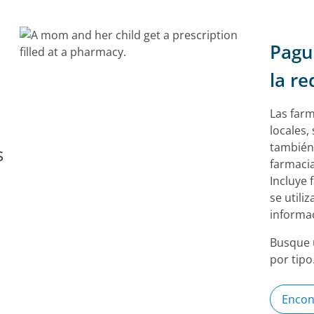
Pagu
la re
Las farm
locales,
también 
s
farmacia
Incluye
se utili
informa
Busque u
por tipo
Encon