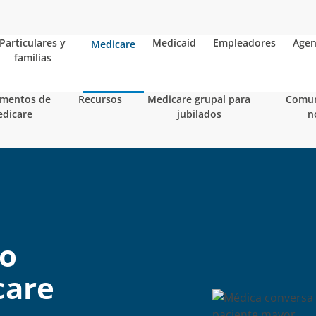
Particulares y
Medicaid
Empleadores
Agen
Medicare
familias
mentos de
Recursos
Medicare grupal para
Comun
dicare
jubilados
n
to
care