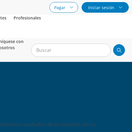
Pagar
Iniciar sesión
tes
Profesionales
íquese con
osotros