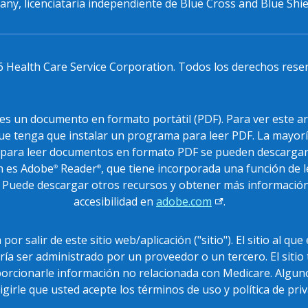
y, licenciataria independiente de Blue Cross and Blue Shie
6
Health Care Service Corporation. Todos los derechos rese
PDF
es un documento en formato portátil (PDF). Para ver este ar
ue tenga que instalar un programa para leer PDF. La mayorí
para leer documentos en formato PDF se pueden descargar 
n es Adobe
Reader
, que tiene incorporada una función de 
®
®
. Puede descargar otros recursos y obtener más informació
accesibilidad en
adobe.com
.
por salir de este sitio web/aplicación ("sitio"). El sitio al que
ría ser administrado por un proveedor o un tercero. El sitio
orcionarle información no relacionada con Medicare. Alguno
igirle que usted acepte los términos de uso y política de priv