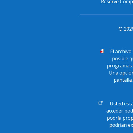
Reserve Compan
©
202
El archivo
posible q
programas 
Una opció
pantalla
Enlace
Usted está 
externo
acceder pod
podría prop
podrían ex