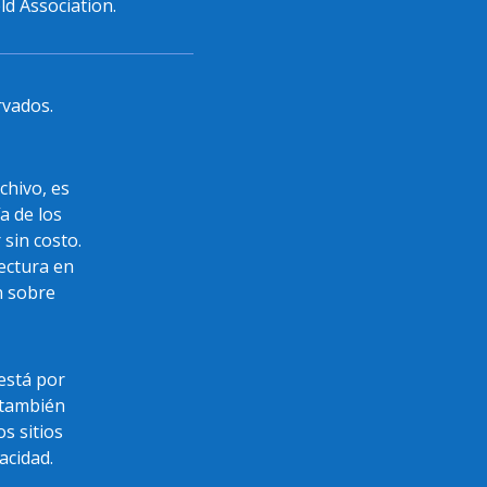
ld Association.
rvados.
chivo, es
a de los
sin costo.
lectura en
n sobre
 está por
 también
s sitios
acidad.