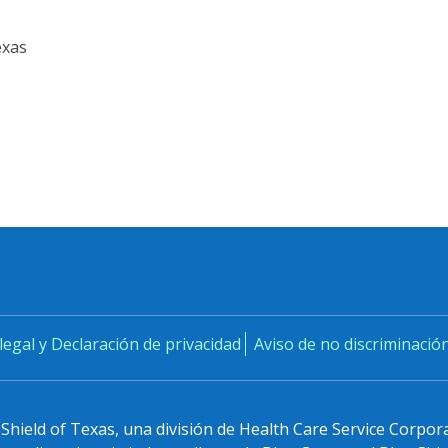
exas
legal y Declaración de privacidad
Aviso de no discriminación
Shield of Texas, una división de Health Care Service Corpor