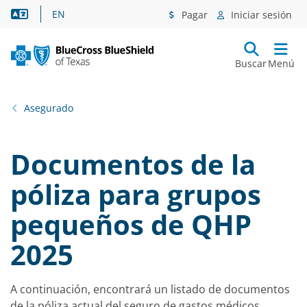
Asistencia lingüística
EN
Pagar
Iniciar sesión
Buscar
Menú
Asegurado
Documentos de la
póliza para grupos
pequeños de QHP
2025
A continuación, encontrará un listado de documentos
de la póliza actual del seguro de gastos médicos