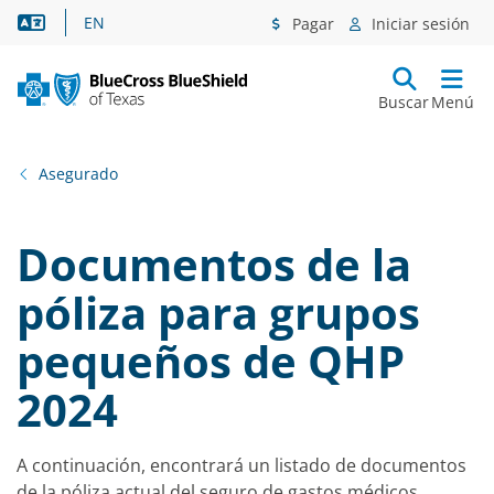
Asistencia lingüística
EN
Pagar
Iniciar sesión
Buscar
Menú
Asegurado
Documentos de la
póliza para grupos
pequeños de QHP
2024
A continuación, encontrará un listado de documentos
de la póliza actual del seguro de gastos médicos