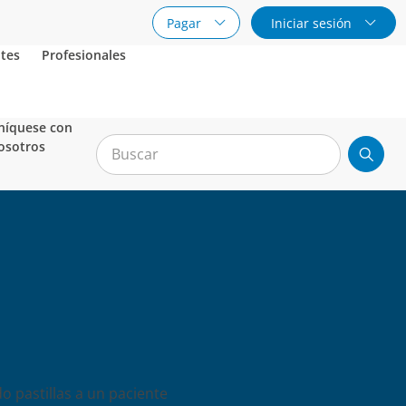
Pagar
Iniciar sesión
tes
Profesionales
íquese con
osotros