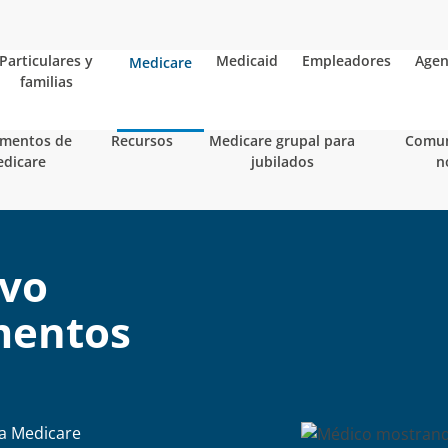
Particulares y
Medicaid
Empleadores
Agen
Medicare
familias
mentos de
Recursos
Medicare grupal para
Comun
dicare
jubilados
n
evo
mentos
 a Medicare