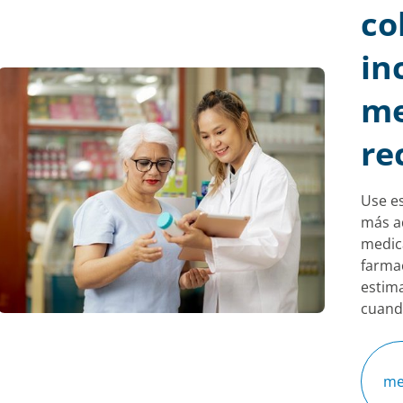
co
in
me
re
Use es
más a
medic
farmac
estim
cuando
me