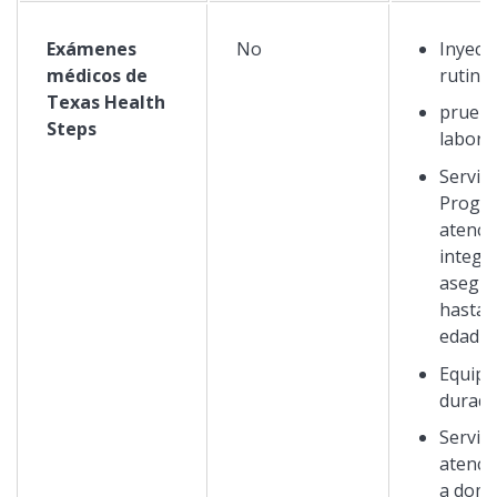
Exámenes
No
Inyecc
médicos de
rutina
Texas Health
prueba
Steps
labora
Servici
Progr
atenci
integr
asegur
hasta 
edad
Equipo
durad
Servici
atenci
a domic