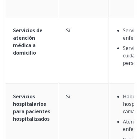
Servicios de
Sí
Servici
atención
enferm
médica a
Servici
domicilio
cuidad
person
Servicios
Sí
Habita
hospitalarios
hospit
para pacientes
camas
hospitalizados
Atenci
enfer