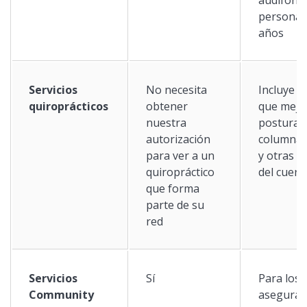
personas 
años
Servicios
No necesita
Incluye lo
quiroprácticos
obtener
que mejo
nuestra
postura d
autorización
columna 
para ver a un
y otras e
quiropráctico
del cuer
que forma
parte de su
red
Servicios
Sí
Para los
Community
asegurad