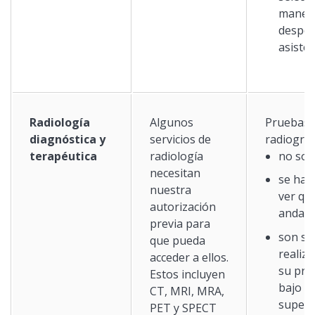
maneja
desped
asisten
Radiología
Algunos
Pruebas 
diagnóstica y
servicios de
radiograf
terapéutica
radiología
no son
necesitan
se hac
nuestra
ver qu
autorización
anda m
previa para
son sol
que pueda
realiz
acceder a ellos.
su pro
Estos incluyen
bajo s
CT, MRI, MRA,
superv
PET y SPECT