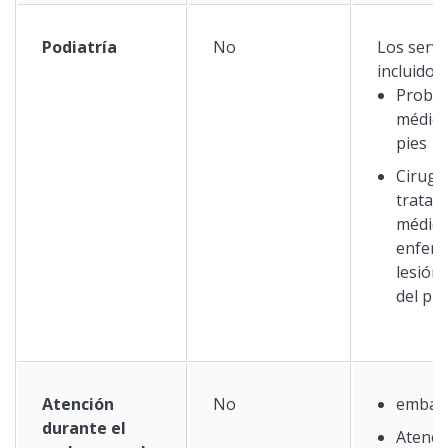
Podiatría
No
Los servi
incluidos
Probl
médico
pies
Cirugí
tratam
médico
enfer
lesión
del pie
Atención
No
embar
durante el
Atenci