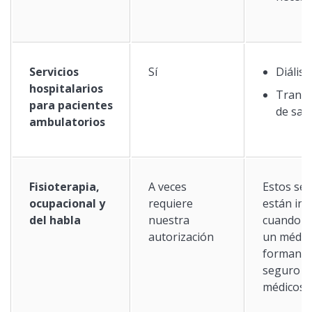
Servicios
Sí
Diálisi
hospitalarios
Transf
para pacientes
de san
ambulatorios
Fisioterapia,
A veces
Estos ser
ocupacional y
requiere
están inc
del habla
nuestra
cuando lo
autorización
un médic
forman p
seguro d
médicos p