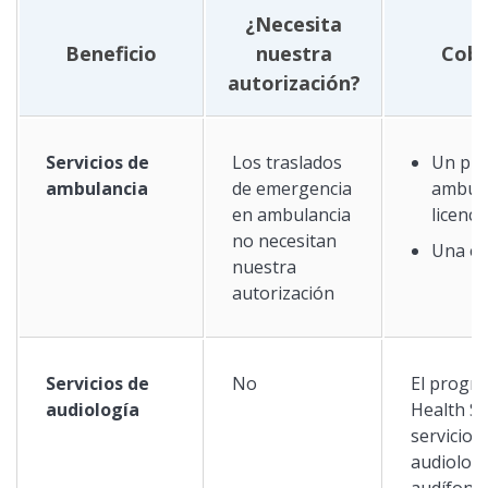
¿Necesita
Beneficio
nuestra
Cobe
autorización?
Servicios de
Los traslados
Un pro
ambulancia
de emergencia
ambula
en ambulancia
licenci
no necesitan
Una e
nuestra
autorización
Servicios de
No
El progr
audiología
Health St
servicios
audiologí
audífono