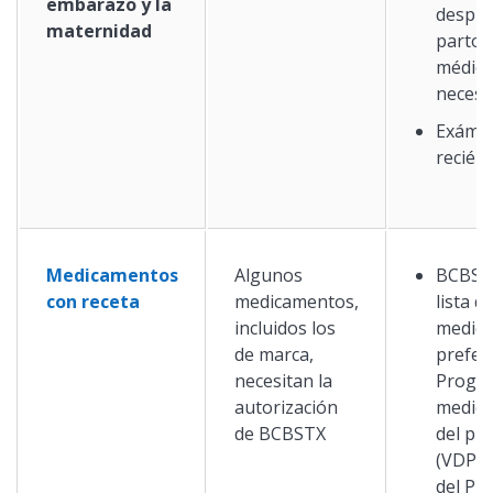
embarazo y la
despué
maternidad
parto 
médic
necesa
Exáme
recién
Medicamentos
Algunos
BCBSTX
con receta
medicamentos,
lista d
incluidos los
medic
de marca,
prefer
necesitan la
Progr
autorización
medic
de BCBSTX
del pr
(VDP, e
del Pr