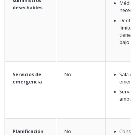
suministros
Médic
desechables
necesa
Dentro
límites
tiene 
bajo M
Servicios de
No
Sala d
emergencia
emerg
Servici
ambula
Planificación
No
Consul