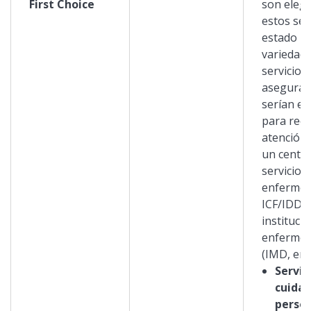
First Choice
son elegi
estos serv
estado p
variedad 
servicios 
asegurad
serían el
para reci
atención
un centr
servicios
enfermer
ICF/IDD 
instituci
enfermos
(IMD, en 
Servic
cuida
perso