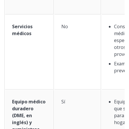
Servicios
No
Consul
médicos
médico
especia
otros
prove
Exame
preven
Equipo médico
Sí
Equipo
duradero
que se
(DME, en
para u
inglés) y
hogar