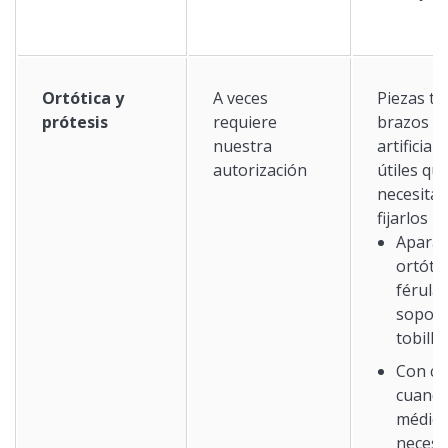
Ortótica y
A veces
Piezas ta
prótesis
requiere
brazos o
nuestra
artificiale
autorización
útiles qu
necesita
fijarlos
Aparat
ortótic
férula
soport
tobillo
Con co
cuand
médic
necesa