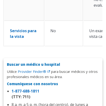
evalua
Servicios para
No
Un exame
la vista
vista cad
Buscar un médico u hospital
Utilice
Provider Finder®
para buscar médicos y otros
profesionales médicos en su área.
Comuníquese con nosotros
1-877-688-1811
(TTY: 711)
8 a. m. a 5 p. m. (hora del centro), de lunes a