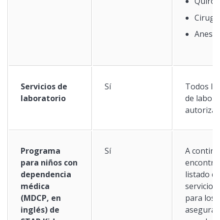
Quiró
Cirugí
Aneste
Servicios de
Sí
Todos los
laboratorio
de labora
autoriza
Programa
Sí
A contin
para niños con
encontra
dependencia
listado de
médica
servicios
(MDCP, en
para los
inglés) de
asegurad