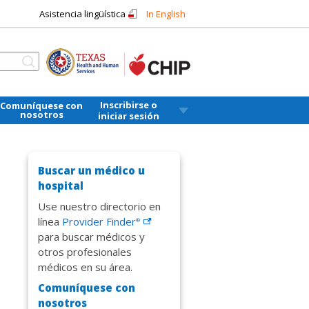
Asistencia lingüística
In English
Inscribirse o
Comuníquese con
nosotros
iniciar sesión
Buscar un médico u
hospital
Use nuestro directorio en
línea
Provider
Finder
®
para buscar médicos y
otros profesionales
médicos en su área.
Comuníquese con
nosotros