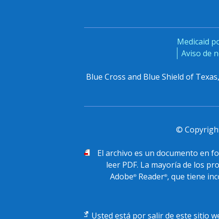
Medicaid p
Aviso de n
Blue Cross and Blue Shield of Texas
© Copyright
PDF
El archivo
es un documento en for
leer PDF. La mayoría de los p
Adobe
Reader
, que tiene i
®
®
Enlace
Usted está por salir de este sitio w