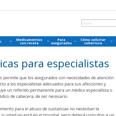
Medicamentos
Para
Cómo solicitar
n
con receta
asegurados
cobertura
cas para especialistas
as permite que los asegurados con necesidades de atención
cto a los especialistas adecuados para sus afecciones y
cluye un referido permanente para un médico especialista o
dico de cabecera, de ser necesario.
amiento para el abuso de sustancias no necesitan la
si usted no está en el hospital, pero deberá consultar a un