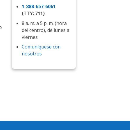
1-888-657-6061
(TTY: 711)
8 a. m. a 5 p. m. (hora
os
del centro), de lunes a
viernes
Comuníquese con
nosotros