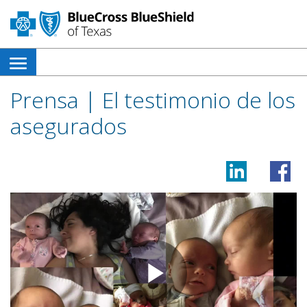
menú
de
Prensa | El testimonio de los
navegación
asegurados
lateral
abierto