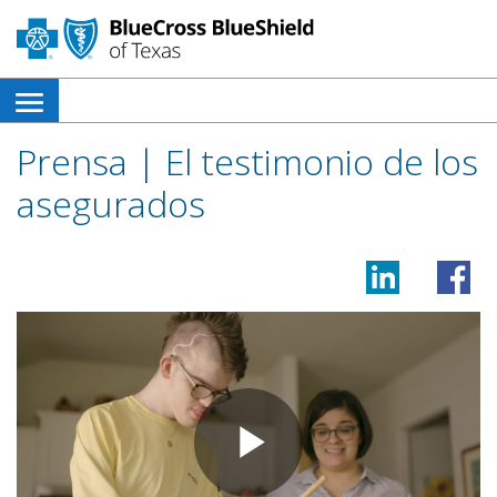
menú
de
Prensa | El testimonio de los
navegación
asegurados
lateral
abierto