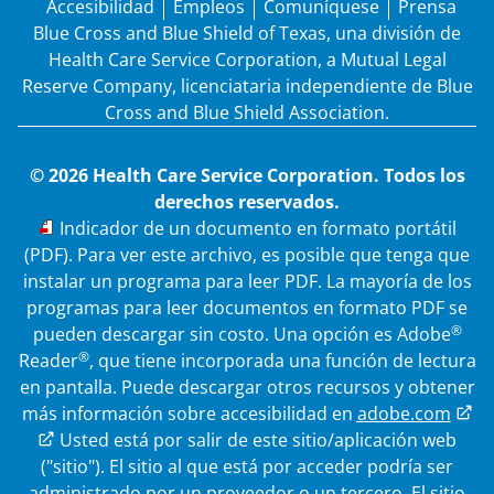
Accesibilidad
Empleos
Comuníquese
Prensa
Blue Cross and Blue Shield of Texas, una división de
Health Care Service Corporation, a Mutual Legal
Reserve Company, licenciataria independiente de Blue
Cross and Blue Shield Association.
© 2026 Health Care Service Corporation. Todos los
derechos reservados.
PDF
Indicador de un documento en formato portátil
(PDF). Para ver este archivo, es posible que tenga que
instalar un programa para leer PDF. La mayoría de los
programas para leer documentos en formato PDF se
®
pueden descargar sin costo. Una opción es Adobe
®
Reader
, que tiene incorporada una función de lectura
en pantalla. Puede descargar otros recursos y obtener
más información sobre accesibilidad en
adobe.com
Enlace externo
Usted está por salir de este sitio/aplicación web
("sitio"). El sitio al que está por acceder podría ser
administrado por un proveedor o un tercero. El sitio