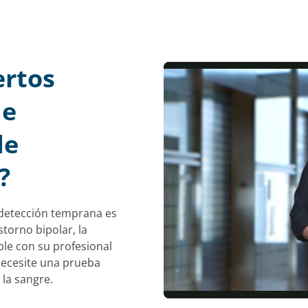
ertos
de
de
?
 detección temprana es
torno bipolar, la
ble con su profesional
 necesite una prueba
 la sangre.