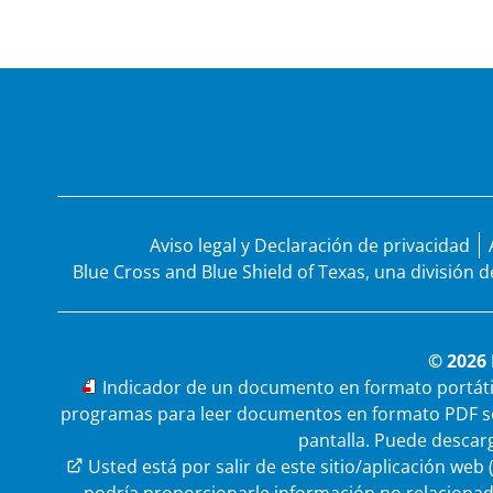
Aviso legal y Declaración de privacidad
Blue Cross and Blue Shield of Texas, una división 
© 2026 
PDF
Indicador de un documento en formato portátil 
programas para leer documentos en formato PDF se
pantalla. Puede descar
Enlace externo
Usted está por salir de este sitio/aplicación web 
podría proporcionarle información no relaciona