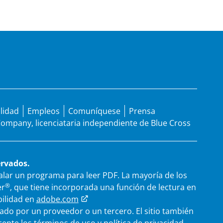
ilidad
Empleos
Comuníquese
Prensa
 Company, licenciataria independiente de Blue Cross
ervados.
talar un programa para leer PDF. La mayoría de los
®
r
, que tiene incorporada una función de lectura en
bilidad en
adobe.com
strado por un proveedor o un tercero. El sitio también
cepte los términos de uso y política de privacidad.