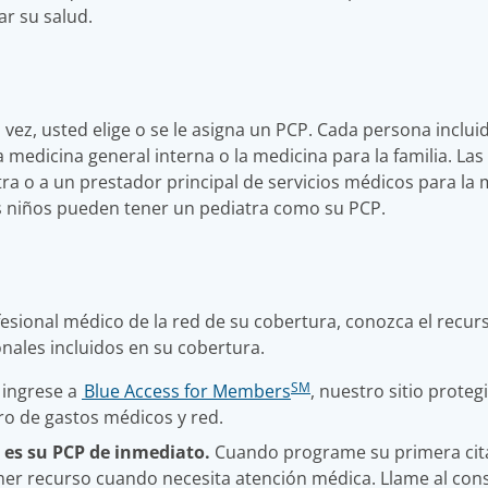
ar su salud.
vez, usted elige o se le asigna un PCP. Cada persona inclui
a medicina general interna o la medicina para la familia. L
a o a un prestador principal de servicios médicos para la 
s niños pueden tener un pediatra como su PCP.
esional médico de la red de su cobertura, conozca el recu
nales incluidos en su cobertura.
SM
 ingrese a
Blue Access for Members
, nuestro sitio prote
o de gastos médicos y red.
l es su PCP de inmediato.
Cuando programe su primera cita,
r recurso cuando necesita atención médica. ​​​​​​​Llame al co