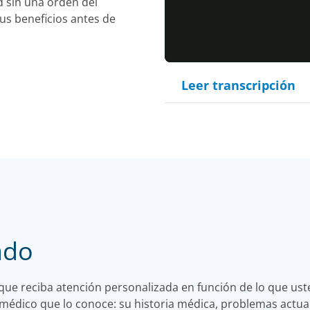
d sin una orden del
us beneficios antes de
Leer transcripción
ado
e reciba atención personalizada en función de lo que usted
médico que lo conoce: su historia médica, problemas actua