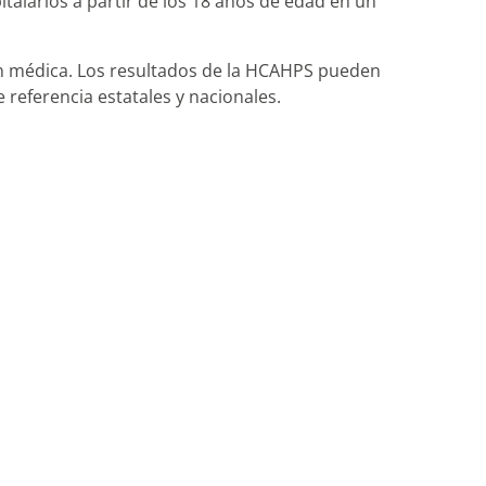
talarios a partir de los 18 años de edad en un
ón médica. Los resultados de la HCAHPS pueden
 referencia estatales y nacionales.