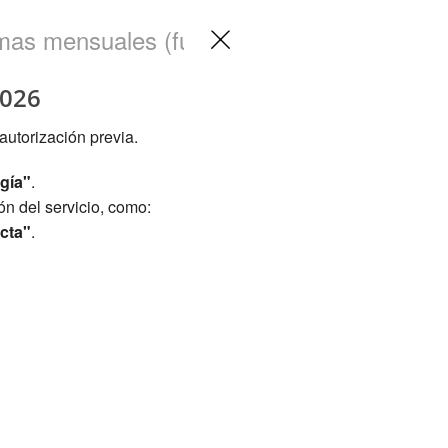
Volver
a
la
2026
página
de
autorización previa.
gestión
de
gía"
.
la
n del servicio, como:
utilización
de
cta"
.
tratamientos